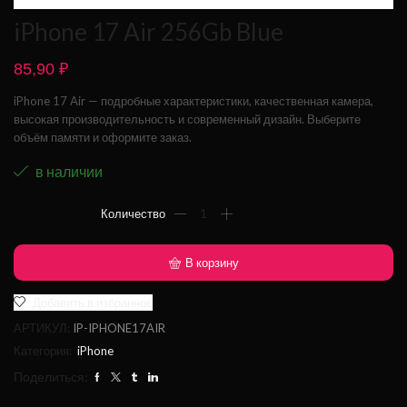
iPhone 17 Air 256Gb Blue
85,90
₽
iPhone 17 Air — подробные характеристики, качественная камера,
высокая производительность и современный дизайн. Выберите
объём памяти и оформите заказ.
в наличии
В корзину
Добавить в избранное
АРТИКУЛ:
IP-IPHONE17AIR
Категория:
iPhone
Поделиться: